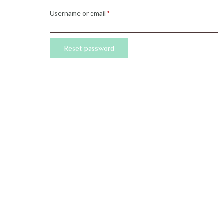
Required
Username or email
*
Reset password