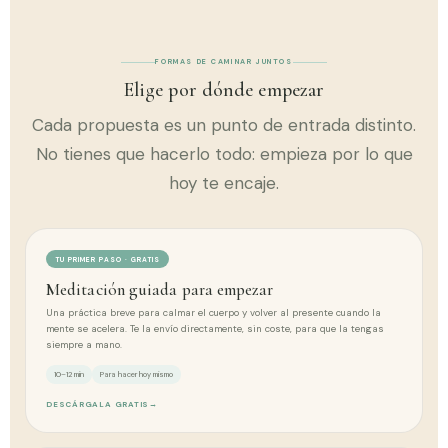
FORMAS DE CAMINAR JUNTOS
Elige por dónde empezar
Cada propuesta es un punto de entrada distinto.
No tienes que hacerlo todo: empieza por lo que
hoy te encaje.
TU PRIMER PASO · GRATIS
Meditación guiada para empezar
Una práctica breve para calmar el cuerpo y volver al presente cuando la
mente se acelera. Te la envío directamente, sin coste, para que la tengas
siempre a mano.
10–12 min
Para hacer hoy mismo
DESCÁRGALA GRATIS
→