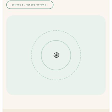
CONOCE EL MÉTODO COMPÁS
→
🧭