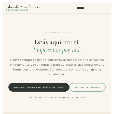
Filosofía Mindfulness
POR ISABEL GALLEGO
PARA TI
Estás aquí por ti.
Empecemos por ahí.
Si llevas tiempo cargando con estrés, ansiedad, dolor o cansancio
emocional, este es un espacio para aprender a relacionarte de otra
forma con lo que sientes. Con método, con rigor y con mucha
amabilidad.
EMPIEZA CON UNA MEDITACIÓN GRATUITA
→
VER LOS PROGRAMAS
Sin prisa. A tu ritmo. Cuando estés preparada o preparado.