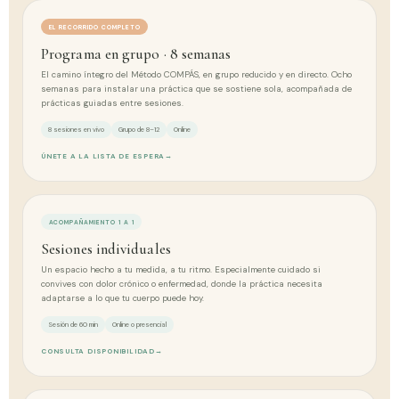
EL RECORRIDO COMPLETO
Programa en grupo · 8 semanas
El camino íntegro del Método COMPÁS, en grupo reducido y en directo. Ocho
semanas para instalar una práctica que se sostiene sola, acompañada de
prácticas guiadas entre sesiones.
8 sesiones en vivo
Grupo de 8–12
Online
ÚNETE A LA LISTA DE ESPERA
→
ACOMPAÑAMIENTO 1 A 1
Sesiones individuales
Un espacio hecho a tu medida, a tu ritmo. Especialmente cuidado si
convives con dolor crónico o enfermedad, donde la práctica necesita
adaptarse a lo que tu cuerpo puede hoy.
Sesión de 60 min
Online o presencial
CONSULTA DISPONIBILIDAD
→