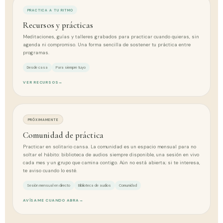
PRACTICA A TU RITMO
Recursos y prácticas
Meditaciones, guías y talleres grabados para practicar cuando quieras, sin
agenda ni compromiso. Una forma sencilla de sostener tu práctica entre
programas.
Desde casa
Para siempre tuyo
VER RECURSOS
→
PRÓXIMAMENTE
Comunidad de práctica
Practicar en solitario cansa. La comunidad es un espacio mensual para no
soltar el hábito: biblioteca de audios siempre disponible, una sesión en vivo
cada mes y un grupo que camina contigo. Aún no está abierta; si te interesa,
te aviso cuando lo esté.
Sesión mensual en directo
Biblioteca de audios
Comunidad
AVÍSAME CUANDO ABRA
→