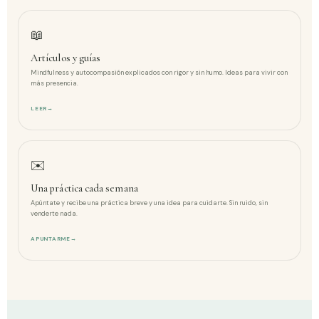
📖
Artículos y guías
Mindfulness y autocompasión explicados con rigor y sin humo. Ideas para vivir con
más presencia.
LEER
→
✉️
Una práctica cada semana
Apúntate y recibe una práctica breve y una idea para cuidarte. Sin ruido, sin
venderte nada.
APUNTARME
→