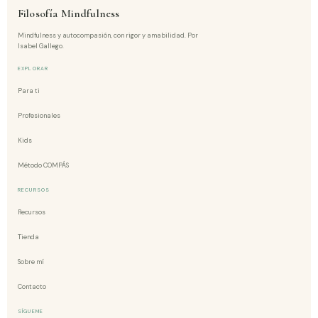
Filosofía Mindfulness
Mindfulness y autocompasión, con rigor y amabilidad. Por
Isabel Gallego.
EXPLORAR
Para ti
Profesionales
Kids
Método COMPÁS
RECURSOS
Recursos
Tienda
Sobre mí
Contacto
SÍGUEME